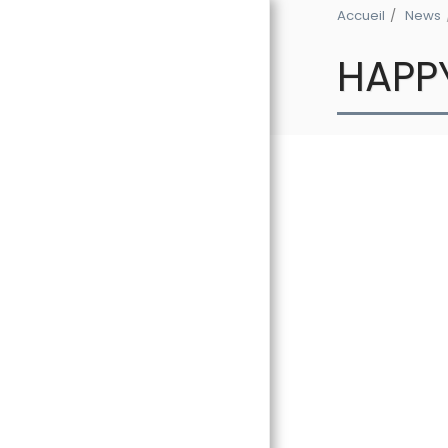
Accueil
News
HAPP
ACCUEIL
THE GLOBAL
EXPERIENCE 2
NEWS
BIOGRAPHIE
DISCOGRAPHIE
GALERIE